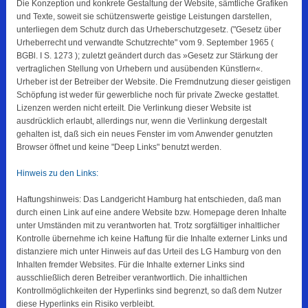
Die Konzeption und konkrete Gestaltung der Website, sämtliche Grafiken
und Texte, soweit sie schützenswerte geistige Leistungen darstellen,
unterliegen dem Schutz durch das Urheberschutzgesetz. ("Gesetz über
Urheberrecht und verwandte Schutzrechte" vom 9. September 1965 (
BGBl. I S. 1273 ); zuletzt geändert durch das »Gesetz zur Stärkung der
vertraglichen Stellung von Urhebern und ausübenden Künstlern«.
Urheber ist der Betreiber der Website. Die Fremdnutzung dieser geistigen
Schöpfung ist weder für gewerbliche noch für private Zwecke gestattet.
Lizenzen werden nicht erteilt. Die Verlinkung dieser Website ist
ausdrücklich erlaubt, allerdings nur, wenn die Verlinkung dergestalt
gehalten ist, daß sich ein neues Fenster im vom Anwender genutzten
Browser öffnet und keine "Deep Links" benutzt werden.
Hinweis zu den Links:
Haftungshinweis: Das Landgericht Hamburg hat entschieden, daß man
durch einen Link auf eine andere Website bzw. Homepage deren Inhalte
unter Umständen mit zu verantworten hat. Trotz sorgfältiger inhaltlicher
Kontrolle übernehme ich keine Haftung für die Inhalte externer Links und
distanziere mich unter Hinweis auf das Urteil des LG Hamburg von den
Inhalten fremder Websites. Für die Inhalte externer Links sind
ausschließlich deren Betreiber verantwortlich. Die inhaltlichen
Kontrollmöglichkeiten der Hyperlinks sind begrenzt, so daß dem Nutzer
diese Hyperlinks ein Risiko verbleibt.